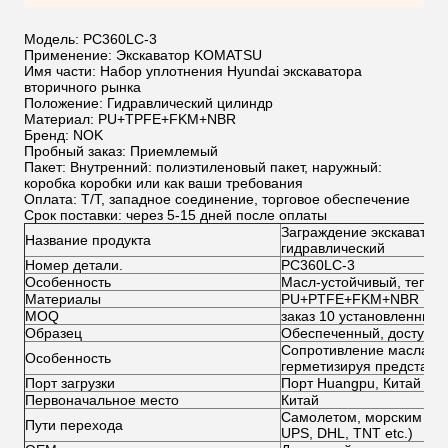
Модель: PC360LC-3
Применение: Экскаватор KOMATSU
Имя части: Набор уплотнения Hyundai экскаватора
вторичного рынка
Положение: Гидравлический цилиндр
Материал: PU+TPFE+FKM+NBR
Бренд: NOK
Пробный заказ: Приемлемый
Пакет: Внутренний: полиэтиленовый пакет, наружный:
коробка коробки или как ваши требования
Оплата: T/T, западное соединение, торговое обеспечение
Срок поставки: через 5-15 дней после оплаты
Заграждение экскаватора
Название продукта
гидравлический
Номер детали.
PC360LC-3
Особенность
Масл-устойчивый, тепло
Материалы
PU+PTFE+FKM+NBR
MOQ
заказ 10 установленный 
Образец
Обеспеченный, доступн
Сопротивление масла, с
Особенность
герметизируя представле
Порт загрузки
Порт Huangpu, Китай
Первоначальное место
Китай
Самолетом, морским путе
Пути перехода
UPS, DHL, TNT etc.)