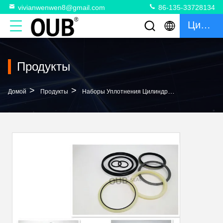
vivianwenwen8@gmail.com
86-135-33728134
Цитата
Продукты
>
>
>
Домой
Продукты
Наборы Уплотнения Цилиндра
707-98-5821