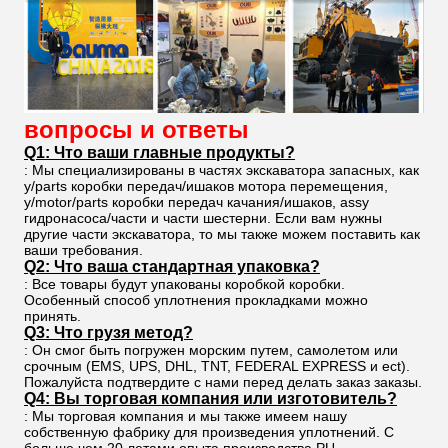
вопросы и ответы
Q1: Что ваши главные продукты?
: Мы специализированы в частях экскаватора запасных, как
y/parts коробки передач/ишаков мотора перемещения,
y/motor/parts коробки передач качания/ишаков, assy
гидронасоса/части и части шестерни. Если вам нужны
другие части экскаватора, то мы также можем поставить как
ваши требования.
Q2: Что ваша стандартная упаковка?
: Все товары будут упакованы коробкой коробки.
Особенный способ уплотнения прокладками можно
принять.
Q3: Что грузя метод?
: Он смог быть погружен морским путем, самолетом или
срочным (EMS, UPS, DHL, TNT, FEDERAL EXPRESS и ect).
Пожалуйста подтвердите с нами перед делать заказ заказы.
Q4: Вы торговая компания или изготовитель?
: Мы торговая компания и мы также имеем нашу
собственную фабрику для произведения уплотнений. С
больше чем 20 летами опыта производства PU.