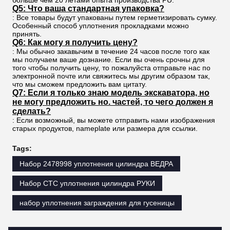
Q5: Что ваша стандартная упаковка?
: Все товары будут упакованы путем герметизировать сумку.
Особенный способ уплотнения прокладками можно
принять.
Q6: Как могу я получить цену?
: Мы обычно закавычим в течение 24 часов после того как
мы получаем ваше дознание. Если вы очень срочны для
того чтобы получить цену, то пожалуйста отправьте нас по
электронной почте или свяжитесь мы другим образом так,
что мы сможем предложить вам цитату.
Q7: Если я только знаю модель экскаватора, но
не могу предложить но. частей, то чего должен я
сделать?
: Если возможный, вы можете отправить нами изображения
старых продуктов, nameplate или размера для ссылки.
Tags:
Набор 2478998 уплотнения цилиндра ВЕДРА
Набор CTC уплотнения цилиндра РУКИ
набор уплотнения заграждения для гусеницы