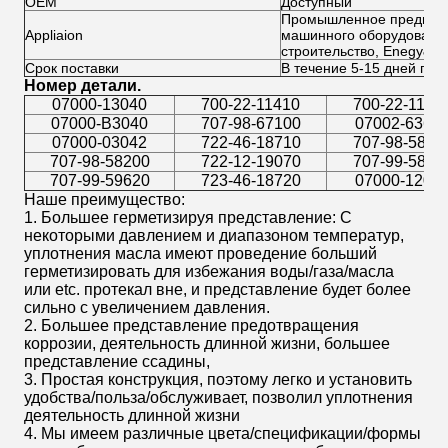
OEM
Доступный
Промышленное предприя
Appliaion
машинного оборудования
строительство, Enegy&Mi
Срок поставки
В течение 5-15 дней пос
Номер детали.
07000-13040
700-22-11410
700-22-1145
07000-B3040
707-98-67100
07002-6363
07000-03042
722-46-18710
707-98-5821
707-98-58200
722-12-19070
707-99-5806
707-99-59620
723-46-18720
07000-1207
Наше преимущество:
1. Большее герметизируя представление: С
некоторыми давлением и диапазоном температур,
уплотнения масла имеют проведение больший
герметизировать для избежания воды/газа/масла
или etc. протекал вне, и представление будет более
сильно с увеличением давления.
2. Большее представление предотвращения
коррозии, деятельность длинной жизни, большее
представление ссадины,
3. Простая конструкция, поэтому легко и установить
удобства/польза/обслуживает, позволил уплотнения
деятельность длинной жизни
4. Мы имеем различные цвета/спецификации/формы