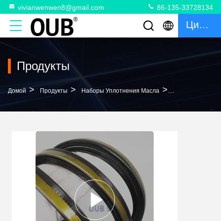
vivianwenwen8@gmail.com
86-135-33728134
Цитата
Продукты
>
>
>
Домой
Продукты
Наборы Уплотнения Масла
КАССЕТА ZF07