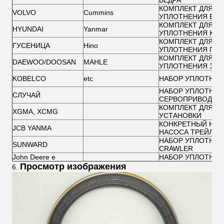
ВЕДРА
КОМПЛЕКТ ДЛЯ Р
VOLVO
Cummins
УПЛОТНЕНИЯ ВЫ
КОМПЛЕКТ ДЛЯ Р
HYUNDAI
Yanmar
УПЛОТНЕНИЯ КРА
КОМПЛЕКТ ДЛЯ Р
ГУСЕНИЦА
Hino
УПЛОТНЕНИЯ ГРЕ
КОМПЛЕКТ ДЛЯ Р
DAEWOO/DOOSAN
MAHLE
УПЛОТНЕНИЯ ЗА
KOBELCO
etc
НАБОР УПЛОТНЕН
НАБОР УПЛОТНЕН
СЛУЧАЙ
СЕРВОПРИВОДА
КОМПЛЕКТ ДЛЯ Р
XGMA, XCMG
УСТАНОВКИ
КОНКРЕТНЫЙ НАБ
JCB YANMA
НАСОСА ТРЕЙЛЕР
НАБОР УПЛОТНЕН
SUNWARD
CRAWLER
John Deere e
НАБОР УПЛОТНЕН
Просмотр изображения
6.