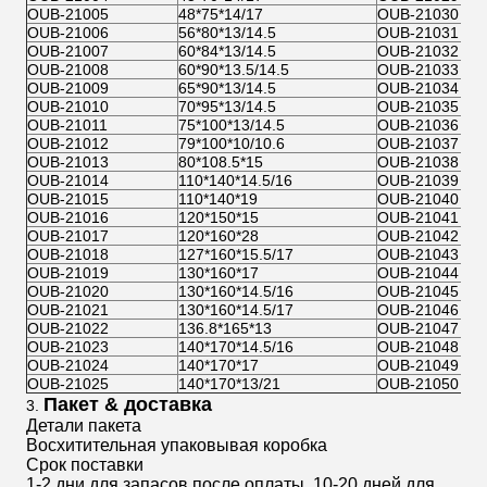
OUB-21005
48*75*14/17
OUB-21030
OUB-21006
56*80*13/14.5
OUB-21031
OUB-21007
60*84*13/14.5
OUB-21032
OUB-21008
60*90*13.5/14.5
OUB-21033
OUB-21009
65*90*13/14.5
OUB-21034
OUB-21010
70*95*13/14.5
OUB-21035
OUB-21011
75*100*13/14.5
OUB-21036
OUB-21012
79*100*10/10.6
OUB-21037
OUB-21013
80*108.5*15
OUB-21038
OUB-21014
110*140*14.5/16
OUB-21039
OUB-21015
110*140*19
OUB-21040
OUB-21016
120*150*15
OUB-21041
OUB-21017
120*160*28
OUB-21042
OUB-21018
127*160*15.5/17
OUB-21043
OUB-21019
130*160*17
OUB-21044
OUB-21020
130*160*14.5/16
OUB-21045
OUB-21021
130*160*14.5/17
OUB-21046
OUB-21022
136.8*165*13
OUB-21047
OUB-21023
140*170*14.5/16
OUB-21048
OUB-21024
140*170*17
OUB-21049
OUB-21025
140*170*13/21
OUB-21050
Пакет & доставка
3.
Детали пакета
Восхитительная упаковывая коробка
Срок поставки
1-2 дни для запасов после оплаты, 10-20 дней для