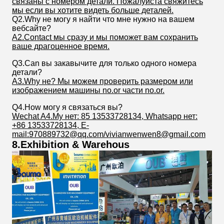
связаны с номером детали. Пожалуйста свяжитесь
мы если вы хотите видеть больше деталей.
Q2.Why не могу я найти что мне нужно на вашем
вебсайте?
A2.Contact мы сразу и мы поможет вам сохранить
ваше драгоценное время.
Q3.Can вы закавычите для только одного номера
детали?
A3.Why не? Мы можем проверить размером или
изображением машины no.or части no.or.
Q4.How могу я связаться вы?
Wechat A4.My нет: 85 13533728134, Whatsapp нет:
+86 13533728134, E-
mail:970889732@qq.com/vivianwenwen8@gmail.com
8.Exhibition & Warehous