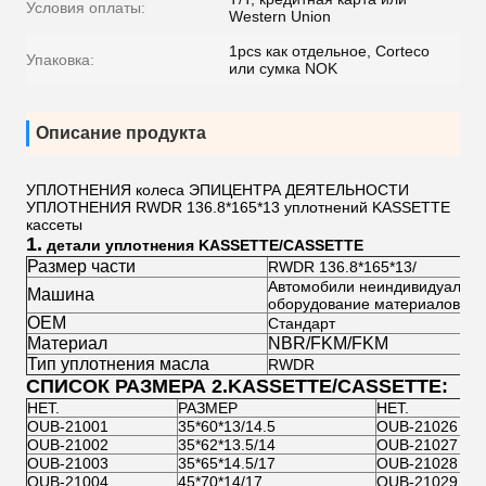
Условия оплаты:
Western Union
1pcs как отдельное, Corteco
Упаковка:
или сумка NOK
Описание продукта
УПЛОТНЕНИЯ колеса ЭПИЦЕНТРА ДЕЯТЕЛЬНОСТИ
УПЛОТНЕНИЯ RWDR 136.8*165*13 уплотнений KASSETTE
кассеты
1.
детали уплотнения KASSETTE/CASSETTE
Размер части
RWDR 136.8*165*13/
Автомобили неиндивидуальног
Машина
оборудование материалов, а
OEM
Стандарт
Материал
NBR/FKM/FKM
Тип уплотнения масла
RWDR
СПИСОК РАЗМЕРА 2.KASSETTE/CASSETTE:
НЕТ.
РАЗМЕР
НЕТ.
OUB-21001
35*60*13/14.5
OUB-21026
OUB-21002
35*62*13.5/14
OUB-21027
OUB-21003
35*65*14.5/17
OUB-21028
OUB-21004
45*70*14/17
OUB-21029